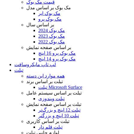
قیمت مک بوک
مک بوک بر اساس مدل
مک بوک ایر
مک بوک پرو
بر اساس سال
مک بوک 2024
مک بوک 2023
مک بوک 2022
بر اساس صفحه نمایش
مک بوک پرو 16 اینچ
مک بوک پرو 14 اینچ
لپ تاپ مایکروسافت
تبلت
همه موارد این دسته
تبلت بر اساس برند
تبلت Microsoft Surface
تبلت بر اساس سیستم عامل
تبلت ویندوزی
تبلت بر اساس صفحه نمایش
تبلت 12 اینچ و بزرگ‌تر
تبلت 10 اینچ و بزرگتر
تبلت بر اساس کاربری
تبلت قلم دار
لوازم جانبی تبلت