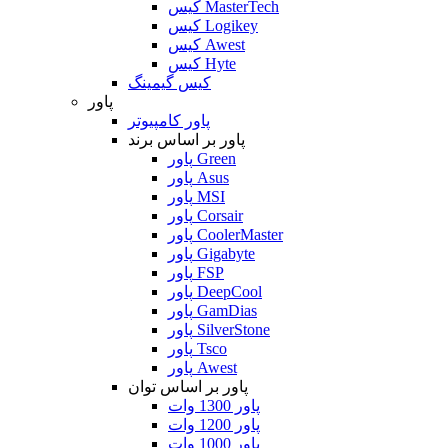
کیس MasterTech
کیس Logikey
کیس Awest
کیس Hyte
کیس گیمینگ
پاور
پاور کامپیوتر
پاور بر اساس برند
پاور Green
پاور Asus
پاور MSI
پاور Corsair
پاور CoolerMaster
پاور Gigabyte
پاور FSP
پاور DeepCool
پاور GamDias
پاور SilverStone
پاور Tsco
پاور Awest
پاور بر اساس توان
پاور 1300 وات
پاور 1200 وات
پاور 1000 وات