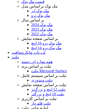
قیمت مک بوک
مک بوک بر اساس مدل
مک بوک ایر
مک بوک پرو
بر اساس سال
مک بوک 2024
مک بوک 2023
مک بوک 2022
بر اساس صفحه نمایش
مک بوک پرو 16 اینچ
مک بوک پرو 14 اینچ
لپ تاپ مایکروسافت
تبلت
همه موارد این دسته
تبلت بر اساس برند
تبلت Microsoft Surface
تبلت بر اساس سیستم عامل
تبلت ویندوزی
تبلت بر اساس صفحه نمایش
تبلت 12 اینچ و بزرگ‌تر
تبلت 10 اینچ و بزرگتر
تبلت بر اساس کاربری
تبلت قلم دار
لوازم جانبی تبلت