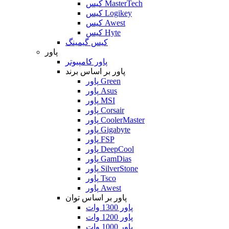
کیس MasterTech
کیس Logikey
کیس Awest
کیس Hyte
کیس گیمینگ
پاور
پاور کامپیوتر
پاور بر اساس برند
پاور Green
پاور Asus
پاور MSI
پاور Corsair
پاور CoolerMaster
پاور Gigabyte
پاور FSP
پاور DeepCool
پاور GamDias
پاور SilverStone
پاور Tsco
پاور Awest
پاور بر اساس توان
پاور 1300 وات
پاور 1200 وات
پاور 1000 وات