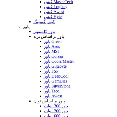
کیس MasterTech
کیس Logikey
کیس Awest
کیس Hyte
کیس گیمینگ
پاور
پاور کامپیوتر
پاور بر اساس برند
پاور Green
پاور Asus
پاور MSI
پاور Corsair
پاور CoolerMaster
پاور Gigabyte
پاور FSP
پاور DeepCool
پاور GamDias
پاور SilverStone
پاور Tsco
پاور Awest
پاور بر اساس توان
پاور 1300 وات
پاور 1200 وات
پاور 1000 وات