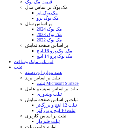
قیمت مک بوک
مک بوک بر اساس مدل
مک بوک ایر
مک بوک پرو
بر اساس سال
مک بوک 2024
مک بوک 2023
مک بوک 2022
بر اساس صفحه نمایش
مک بوک پرو 16 اینچ
مک بوک پرو 14 اینچ
لپ تاپ مایکروسافت
تبلت
همه موارد این دسته
تبلت بر اساس برند
تبلت Microsoft Surface
تبلت بر اساس سیستم عامل
تبلت ویندوزی
تبلت بر اساس صفحه نمایش
تبلت 12 اینچ و بزرگ‌تر
تبلت 10 اینچ و بزرگتر
تبلت بر اساس کاربری
تبلت قلم دار
لوازم جانبی تبلت