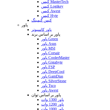
کیس MasterTech
کیس Logikey
کیس Awest
کیس Hyte
کیس گیمینگ
پاور
پاور کامپیوتر
پاور بر اساس برند
پاور Green
پاور Asus
پاور MSI
پاور Corsair
پاور CoolerMaster
پاور Gigabyte
پاور FSP
پاور DeepCool
پاور GamDias
پاور SilverStone
پاور Tsco
پاور Awest
پاور بر اساس توان
پاور 1300 وات
پاور 1200 وات
پاور 1000 وات