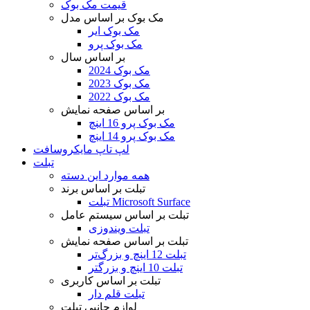
قیمت مک بوک
مک بوک بر اساس مدل
مک بوک ایر
مک بوک پرو
بر اساس سال
مک بوک 2024
مک بوک 2023
مک بوک 2022
بر اساس صفحه نمایش
مک بوک پرو 16 اینچ
مک بوک پرو 14 اینچ
لپ تاپ مایکروسافت
تبلت
همه موارد این دسته
تبلت بر اساس برند
تبلت Microsoft Surface
تبلت بر اساس سیستم عامل
تبلت ویندوزی
تبلت بر اساس صفحه نمایش
تبلت 12 اینچ و بزرگ‌تر
تبلت 10 اینچ و بزرگتر
تبلت بر اساس کاربری
تبلت قلم دار
لوازم جانبی تبلت