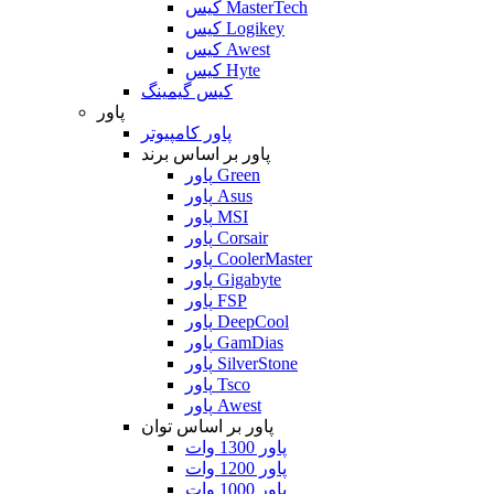
کیس MasterTech
کیس Logikey
کیس Awest
کیس Hyte
کیس گیمینگ
پاور
پاور کامپیوتر
پاور بر اساس برند
پاور Green
پاور Asus
پاور MSI
پاور Corsair
پاور CoolerMaster
پاور Gigabyte
پاور FSP
پاور DeepCool
پاور GamDias
پاور SilverStone
پاور Tsco
پاور Awest
پاور بر اساس توان
پاور 1300 وات
پاور 1200 وات
پاور 1000 وات