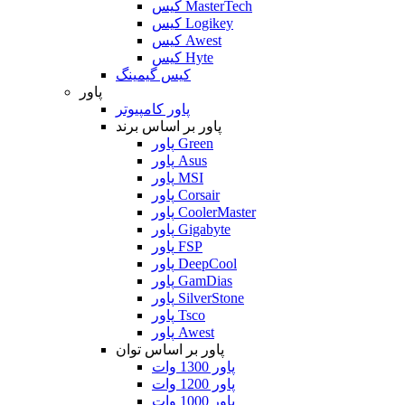
کیس MasterTech
کیس Logikey
کیس Awest
کیس Hyte
کیس گیمینگ
پاور
پاور کامپیوتر
پاور بر اساس برند
پاور Green
پاور Asus
پاور MSI
پاور Corsair
پاور CoolerMaster
پاور Gigabyte
پاور FSP
پاور DeepCool
پاور GamDias
پاور SilverStone
پاور Tsco
پاور Awest
پاور بر اساس توان
پاور 1300 وات
پاور 1200 وات
پاور 1000 وات