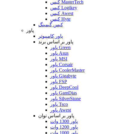
کیس MasterTech
کیس Logikey
کیس Awest
کیس Hyte
کیس گیمینگ
پاور
پاور کامپیوتر
پاور بر اساس برند
پاور Green
پاور Asus
پاور MSI
پاور Corsair
پاور CoolerMaster
پاور Gigabyte
پاور FSP
پاور DeepCool
پاور GamDias
پاور SilverStone
پاور Tsco
پاور Awest
پاور بر اساس توان
پاور 1300 وات
پاور 1200 وات
پاور 1000 وات