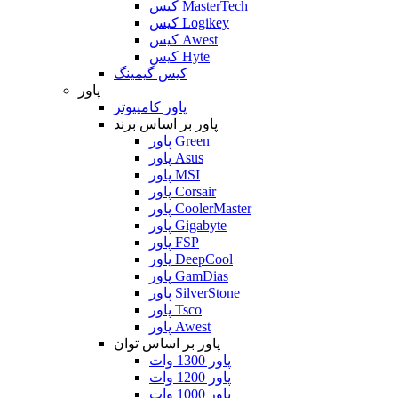
کیس MasterTech
کیس Logikey
کیس Awest
کیس Hyte
کیس گیمینگ
پاور
پاور کامپیوتر
پاور بر اساس برند
پاور Green
پاور Asus
پاور MSI
پاور Corsair
پاور CoolerMaster
پاور Gigabyte
پاور FSP
پاور DeepCool
پاور GamDias
پاور SilverStone
پاور Tsco
پاور Awest
پاور بر اساس توان
پاور 1300 وات
پاور 1200 وات
پاور 1000 وات