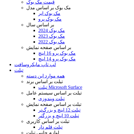
قیمت مک بوک
مک بوک بر اساس مدل
مک بوک ایر
مک بوک پرو
بر اساس سال
مک بوک 2024
مک بوک 2023
مک بوک 2022
بر اساس صفحه نمایش
مک بوک پرو 16 اینچ
مک بوک پرو 14 اینچ
لپ تاپ مایکروسافت
تبلت
همه موارد این دسته
تبلت بر اساس برند
تبلت Microsoft Surface
تبلت بر اساس سیستم عامل
تبلت ویندوزی
تبلت بر اساس صفحه نمایش
تبلت 12 اینچ و بزرگ‌تر
تبلت 10 اینچ و بزرگتر
تبلت بر اساس کاربری
تبلت قلم دار
لوازم جانبی تبلت