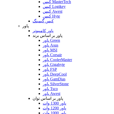
کیس MasterTech
کیس Logikey
کیس Awest
کیس Hyte
کیس گیمینگ
پاور
پاور کامپیوتر
پاور بر اساس برند
پاور Green
پاور Asus
پاور MSI
پاور Corsair
پاور CoolerMaster
پاور Gigabyte
پاور FSP
پاور DeepCool
پاور GamDias
پاور SilverStone
پاور Tsco
پاور Awest
پاور بر اساس توان
پاور 1300 وات
پاور 1200 وات
پاور 1000 وات