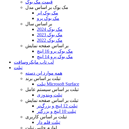
قیمت مک بوک
مک بوک بر اساس مدل
مک بوک ایر
مک بوک پرو
بر اساس سال
مک بوک 2024
مک بوک 2023
مک بوک 2022
بر اساس صفحه نمایش
مک بوک پرو 16 اینچ
مک بوک پرو 14 اینچ
لپ تاپ مایکروسافت
تبلت
همه موارد این دسته
تبلت بر اساس برند
تبلت Microsoft Surface
تبلت بر اساس سیستم عامل
تبلت ویندوزی
تبلت بر اساس صفحه نمایش
تبلت 12 اینچ و بزرگ‌تر
تبلت 10 اینچ و بزرگتر
تبلت بر اساس کاربری
تبلت قلم دار
لوازم جانبی تبلت