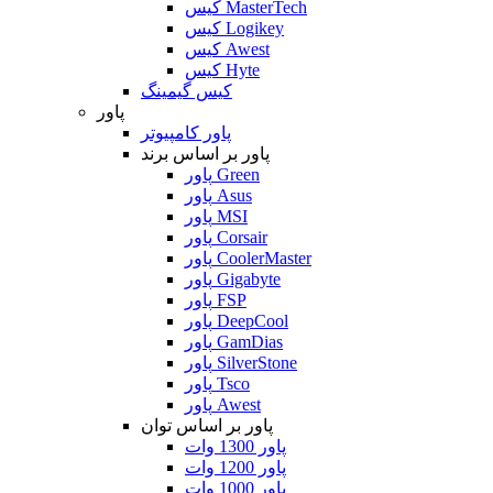
کیس MasterTech
کیس Logikey
کیس Awest
کیس Hyte
کیس گیمینگ
پاور
پاور کامپیوتر
پاور بر اساس برند
پاور Green
پاور Asus
پاور MSI
پاور Corsair
پاور CoolerMaster
پاور Gigabyte
پاور FSP
پاور DeepCool
پاور GamDias
پاور SilverStone
پاور Tsco
پاور Awest
پاور بر اساس توان
پاور 1300 وات
پاور 1200 وات
پاور 1000 وات