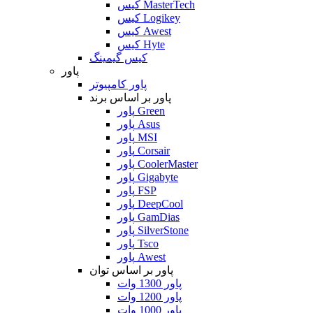
کیس MasterTech
کیس Logikey
کیس Awest
کیس Hyte
کیس گیمینگ
پاور
پاور کامپیوتر
پاور بر اساس برند
پاور Green
پاور Asus
پاور MSI
پاور Corsair
پاور CoolerMaster
پاور Gigabyte
پاور FSP
پاور DeepCool
پاور GamDias
پاور SilverStone
پاور Tsco
پاور Awest
پاور بر اساس توان
پاور 1300 وات
پاور 1200 وات
پاور 1000 وات