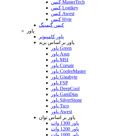
کیس MasterTech
کیس Logikey
کیس Awest
کیس Hyte
کیس گیمینگ
پاور
پاور کامپیوتر
پاور بر اساس برند
پاور Green
پاور Asus
پاور MSI
پاور Corsair
پاور CoolerMaster
پاور Gigabyte
پاور FSP
پاور DeepCool
پاور GamDias
پاور SilverStone
پاور Tsco
پاور Awest
پاور بر اساس توان
پاور 1300 وات
پاور 1200 وات
پاور 1000 وات