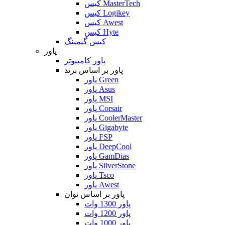
کیس MasterTech
کیس Logikey
کیس Awest
کیس Hyte
کیس گیمینگ
پاور
پاور کامپیوتر
پاور بر اساس برند
پاور Green
پاور Asus
پاور MSI
پاور Corsair
پاور CoolerMaster
پاور Gigabyte
پاور FSP
پاور DeepCool
پاور GamDias
پاور SilverStone
پاور Tsco
پاور Awest
پاور بر اساس توان
پاور 1300 وات
پاور 1200 وات
پاور 1000 وات