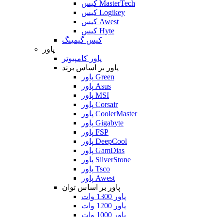
کیس MasterTech
کیس Logikey
کیس Awest
کیس Hyte
کیس گیمینگ
پاور
پاور کامپیوتر
پاور بر اساس برند
پاور Green
پاور Asus
پاور MSI
پاور Corsair
پاور CoolerMaster
پاور Gigabyte
پاور FSP
پاور DeepCool
پاور GamDias
پاور SilverStone
پاور Tsco
پاور Awest
پاور بر اساس توان
پاور 1300 وات
پاور 1200 وات
پاور 1000 وات