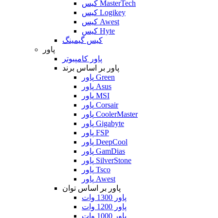
کیس MasterTech
کیس Logikey
کیس Awest
کیس Hyte
کیس گیمینگ
پاور
پاور کامپیوتر
پاور بر اساس برند
پاور Green
پاور Asus
پاور MSI
پاور Corsair
پاور CoolerMaster
پاور Gigabyte
پاور FSP
پاور DeepCool
پاور GamDias
پاور SilverStone
پاور Tsco
پاور Awest
پاور بر اساس توان
پاور 1300 وات
پاور 1200 وات
پاور 1000 وات