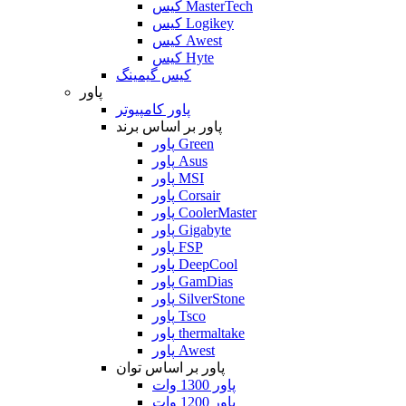
کیس MasterTech
کیس Logikey
کیس Awest
کیس Hyte
کیس گیمینگ
پاور
پاور کامپیوتر
پاور بر اساس برند
پاور Green
پاور Asus
پاور MSI
پاور Corsair
پاور CoolerMaster
پاور Gigabyte
پاور FSP
پاور DeepCool
پاور GamDias
پاور SilverStone
پاور Tsco
پاور thermaltake
پاور Awest
پاور بر اساس توان
پاور 1300 وات
پاور 1200 وات