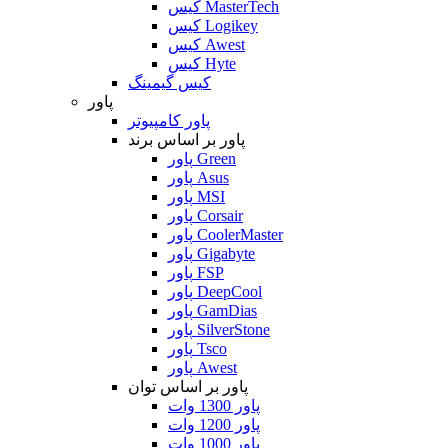
کیس MasterTech
کیس Logikey
کیس Awest
کیس Hyte
کیس گیمینگ
پاور
پاور کامپیوتر
پاور بر اساس برند
پاور Green
پاور Asus
پاور MSI
پاور Corsair
پاور CoolerMaster
پاور Gigabyte
پاور FSP
پاور DeepCool
پاور GamDias
پاور SilverStone
پاور Tsco
پاور Awest
پاور بر اساس توان
پاور 1300 وات
پاور 1200 وات
پاور 1000 وات