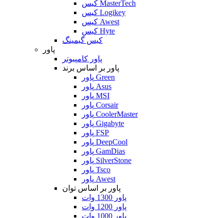
کیس MasterTech
کیس Logikey
کیس Awest
کیس Hyte
کیس گیمینگ
پاور
پاور کامپیوتر
پاور بر اساس برند
پاور Green
پاور Asus
پاور MSI
پاور Corsair
پاور CoolerMaster
پاور Gigabyte
پاور FSP
پاور DeepCool
پاور GamDias
پاور SilverStone
پاور Tsco
پاور Awest
پاور بر اساس توان
پاور 1300 وات
پاور 1200 وات
پاور 1000 وات