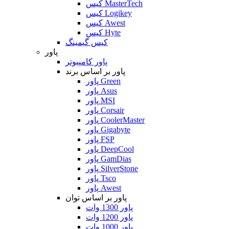
کیس MasterTech
کیس Logikey
کیس Awest
کیس Hyte
کیس گیمینگ
پاور
پاور کامپیوتر
پاور بر اساس برند
پاور Green
پاور Asus
پاور MSI
پاور Corsair
پاور CoolerMaster
پاور Gigabyte
پاور FSP
پاور DeepCool
پاور GamDias
پاور SilverStone
پاور Tsco
پاور Awest
پاور بر اساس توان
پاور 1300 وات
پاور 1200 وات
پاور 1000 وات