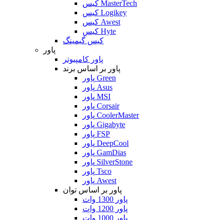
کیس MasterTech
کیس Logikey
کیس Awest
کیس Hyte
کیس گیمینگ
پاور
پاور کامپیوتر
پاور بر اساس برند
پاور Green
پاور Asus
پاور MSI
پاور Corsair
پاور CoolerMaster
پاور Gigabyte
پاور FSP
پاور DeepCool
پاور GamDias
پاور SilverStone
پاور Tsco
پاور Awest
پاور بر اساس توان
پاور 1300 وات
پاور 1200 وات
پاور 1000 وات