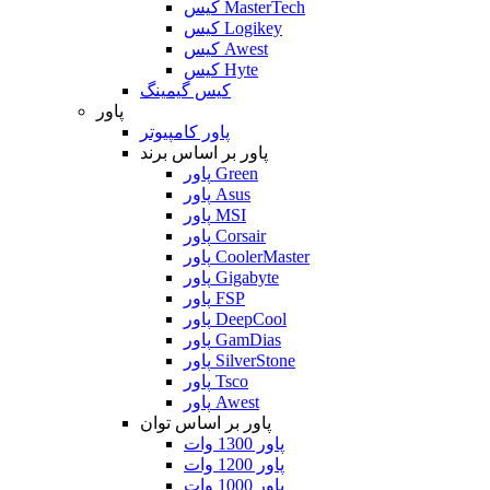
کیس MasterTech
کیس Logikey
کیس Awest
کیس Hyte
کیس گیمینگ
پاور
پاور کامپیوتر
پاور بر اساس برند
پاور Green
پاور Asus
پاور MSI
پاور Corsair
پاور CoolerMaster
پاور Gigabyte
پاور FSP
پاور DeepCool
پاور GamDias
پاور SilverStone
پاور Tsco
پاور Awest
پاور بر اساس توان
پاور 1300 وات
پاور 1200 وات
پاور 1000 وات