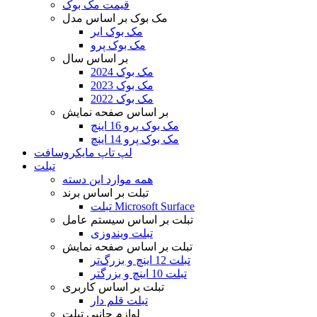
قیمت مک بوک
مک بوک بر اساس مدل
مک بوک ایر
مک بوک پرو
بر اساس سال
مک بوک 2024
مک بوک 2023
مک بوک 2022
بر اساس صفحه نمایش
مک بوک پرو 16 اینچ
مک بوک پرو 14 اینچ
لپ تاپ مایکروسافت
تبلت
همه موارد این دسته
تبلت بر اساس برند
تبلت Microsoft Surface
تبلت بر اساس سیستم عامل
تبلت ویندوزی
تبلت بر اساس صفحه نمایش
تبلت 12 اینچ و بزرگ‌تر
تبلت 10 اینچ و بزرگتر
تبلت بر اساس کاربری
تبلت قلم دار
لوازم جانبی تبلت