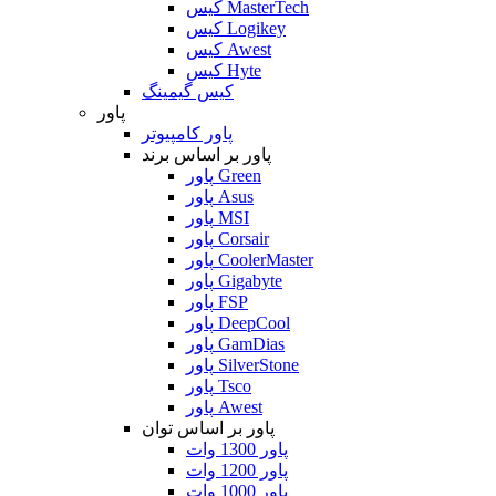
کیس MasterTech
کیس Logikey
کیس Awest
کیس Hyte
کیس گیمینگ
پاور
پاور کامپیوتر
پاور بر اساس برند
پاور Green
پاور Asus
پاور MSI
پاور Corsair
پاور CoolerMaster
پاور Gigabyte
پاور FSP
پاور DeepCool
پاور GamDias
پاور SilverStone
پاور Tsco
پاور Awest
پاور بر اساس توان
پاور 1300 وات
پاور 1200 وات
پاور 1000 وات