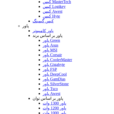
کیس MasterTech
کیس Logikey
کیس Awest
کیس Hyte
کیس گیمینگ
پاور
پاور کامپیوتر
پاور بر اساس برند
پاور Green
پاور Asus
پاور MSI
پاور Corsair
پاور CoolerMaster
پاور Gigabyte
پاور FSP
پاور DeepCool
پاور GamDias
پاور SilverStone
پاور Tsco
پاور Awest
پاور بر اساس توان
پاور 1300 وات
پاور 1200 وات
پاور 1000 وات