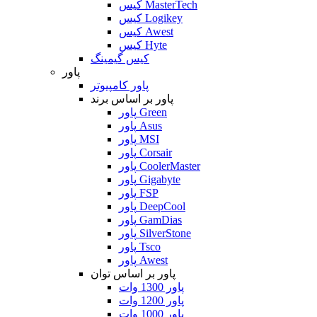
کیس MasterTech
کیس Logikey
کیس Awest
کیس Hyte
کیس گیمینگ
پاور
پاور کامپیوتر
پاور بر اساس برند
پاور Green
پاور Asus
پاور MSI
پاور Corsair
پاور CoolerMaster
پاور Gigabyte
پاور FSP
پاور DeepCool
پاور GamDias
پاور SilverStone
پاور Tsco
پاور Awest
پاور بر اساس توان
پاور 1300 وات
پاور 1200 وات
پاور 1000 وات