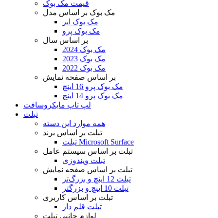
قیمت مک بوک
مک بوک بر اساس مدل
مک بوک ایر
مک بوک پرو
بر اساس سال
مک بوک 2024
مک بوک 2023
مک بوک 2022
بر اساس صفحه نمایش
مک بوک پرو 16 اینچ
مک بوک پرو 14 اینچ
لپ تاپ مایکروسافت
تبلت
همه موارد این دسته
تبلت بر اساس برند
تبلت Microsoft Surface
تبلت بر اساس سیستم عامل
تبلت ویندوزی
تبلت بر اساس صفحه نمایش
تبلت 12 اینچ و بزرگ‌تر
تبلت 10 اینچ و بزرگتر
تبلت بر اساس کاربری
تبلت قلم دار
لوازم جانبی تبلت