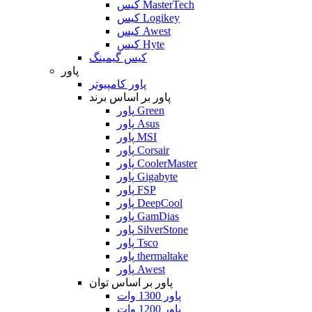
کیس MasterTech
کیس Logikey
کیس Awest
کیس Hyte
کیس گیمینگ
پاور
پاور کامپیوتر
پاور بر اساس برند
پاور Green
پاور Asus
پاور MSI
پاور Corsair
پاور CoolerMaster
پاور Gigabyte
پاور FSP
پاور DeepCool
پاور GamDias
پاور SilverStone
پاور Tsco
پاور thermaltake
پاور Awest
پاور بر اساس توان
پاور 1300 وات
پاور 1200 وات