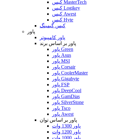
کیس MasterTech
کیس Logikey
کیس Awest
کیس Hyte
کیس گیمینگ
پاور
پاور کامپیوتر
پاور بر اساس برند
پاور Green
پاور Asus
پاور MSI
پاور Corsair
پاور CoolerMaster
پاور Gigabyte
پاور FSP
پاور DeepCool
پاور GamDias
پاور SilverStone
پاور Tsco
پاور Awest
پاور بر اساس توان
پاور 1300 وات
پاور 1200 وات
پاور 1000 وات