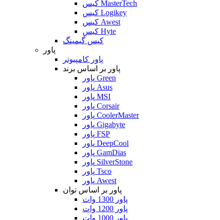
کیس MasterTech
کیس Logikey
کیس Awest
کیس Hyte
کیس گیمینگ
پاور
پاور کامپیوتر
پاور بر اساس برند
پاور Green
پاور Asus
پاور MSI
پاور Corsair
پاور CoolerMaster
پاور Gigabyte
پاور FSP
پاور DeepCool
پاور GamDias
پاور SilverStone
پاور Tsco
پاور Awest
پاور بر اساس توان
پاور 1300 وات
پاور 1200 وات
پاور 1000 وات