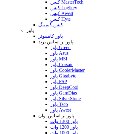
کیس MasterTech
کیس Logikey
کیس Awest
کیس Hyte
کیس گیمینگ
پاور
پاور کامپیوتر
پاور بر اساس برند
پاور Green
پاور Asus
پاور MSI
پاور Corsair
پاور CoolerMaster
پاور Gigabyte
پاور FSP
پاور DeepCool
پاور GamDias
پاور SilverStone
پاور Tsco
پاور Awest
پاور بر اساس توان
پاور 1300 وات
پاور 1200 وات
پاور 1000 وات