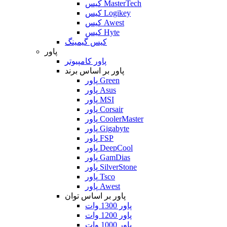
کیس MasterTech
کیس Logikey
کیس Awest
کیس Hyte
کیس گیمینگ
پاور
پاور کامپیوتر
پاور بر اساس برند
پاور Green
پاور Asus
پاور MSI
پاور Corsair
پاور CoolerMaster
پاور Gigabyte
پاور FSP
پاور DeepCool
پاور GamDias
پاور SilverStone
پاور Tsco
پاور Awest
پاور بر اساس توان
پاور 1300 وات
پاور 1200 وات
پاور 1000 وات