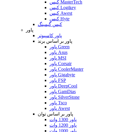
کیس MasterTech
کیس Logikey
کیس Awest
کیس Hyte
کیس گیمینگ
پاور
پاور کامپیوتر
پاور بر اساس برند
پاور Green
پاور Asus
پاور MSI
پاور Corsair
پاور CoolerMaster
پاور Gigabyte
پاور FSP
پاور DeepCool
پاور GamDias
پاور SilverStone
پاور Tsco
پاور Awest
پاور بر اساس توان
پاور 1300 وات
پاور 1200 وات
پاور 1000 وات