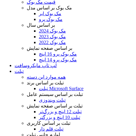
قیمت مک بوک
مک بوک بر اساس مدل
مک بوک ایر
مک بوک پرو
بر اساس سال
مک بوک 2024
مک بوک 2023
مک بوک 2022
بر اساس صفحه نمایش
مک بوک پرو 16 اینچ
مک بوک پرو 14 اینچ
لپ تاپ مایکروسافت
تبلت
همه موارد این دسته
تبلت بر اساس برند
تبلت Microsoft Surface
تبلت بر اساس سیستم عامل
تبلت ویندوزی
تبلت بر اساس صفحه نمایش
تبلت 12 اینچ و بزرگ‌تر
تبلت 10 اینچ و بزرگتر
تبلت بر اساس کاربری
تبلت قلم دار
لوازم جانبی تبلت