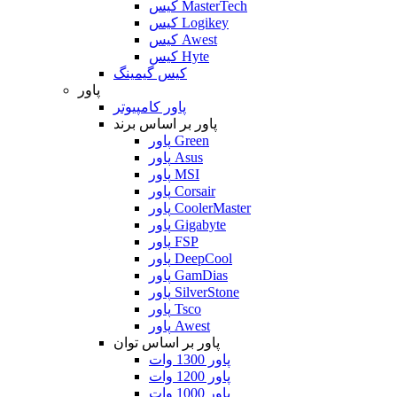
کیس MasterTech
کیس Logikey
کیس Awest
کیس Hyte
کیس گیمینگ
پاور
پاور کامپیوتر
پاور بر اساس برند
پاور Green
پاور Asus
پاور MSI
پاور Corsair
پاور CoolerMaster
پاور Gigabyte
پاور FSP
پاور DeepCool
پاور GamDias
پاور SilverStone
پاور Tsco
پاور Awest
پاور بر اساس توان
پاور 1300 وات
پاور 1200 وات
پاور 1000 وات