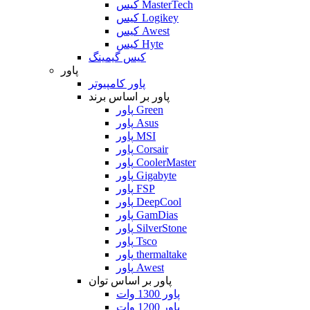
کیس MasterTech
کیس Logikey
کیس Awest
کیس Hyte
کیس گیمینگ
پاور
پاور کامپیوتر
پاور بر اساس برند
پاور Green
پاور Asus
پاور MSI
پاور Corsair
پاور CoolerMaster
پاور Gigabyte
پاور FSP
پاور DeepCool
پاور GamDias
پاور SilverStone
پاور Tsco
پاور thermaltake
پاور Awest
پاور بر اساس توان
پاور 1300 وات
پاور 1200 وات