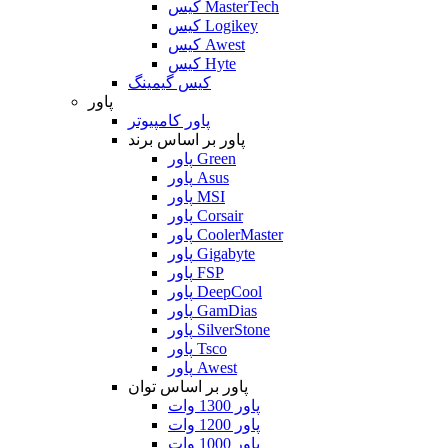
کیس MasterTech
کیس Logikey
کیس Awest
کیس Hyte
کیس گیمینگ
پاور
پاور کامپیوتر
پاور بر اساس برند
پاور Green
پاور Asus
پاور MSI
پاور Corsair
پاور CoolerMaster
پاور Gigabyte
پاور FSP
پاور DeepCool
پاور GamDias
پاور SilverStone
پاور Tsco
پاور Awest
پاور بر اساس توان
پاور 1300 وات
پاور 1200 وات
پاور 1000 وات