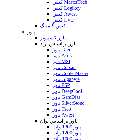
کیس MasterTech
کیس Logikey
کیس Awest
کیس Hyte
کیس گیمینگ
پاور
پاور کامپیوتر
پاور بر اساس برند
پاور Green
پاور Asus
پاور MSI
پاور Corsair
پاور CoolerMaster
پاور Gigabyte
پاور FSP
پاور DeepCool
پاور GamDias
پاور SilverStone
پاور Tsco
پاور Awest
پاور بر اساس توان
پاور 1300 وات
پاور 1200 وات
پاور 1000 وات