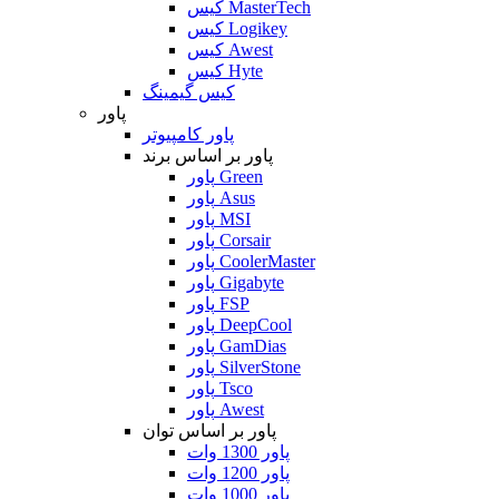
کیس MasterTech
کیس Logikey
کیس Awest
کیس Hyte
کیس گیمینگ
پاور
پاور کامپیوتر
پاور بر اساس برند
پاور Green
پاور Asus
پاور MSI
پاور Corsair
پاور CoolerMaster
پاور Gigabyte
پاور FSP
پاور DeepCool
پاور GamDias
پاور SilverStone
پاور Tsco
پاور Awest
پاور بر اساس توان
پاور 1300 وات
پاور 1200 وات
پاور 1000 وات