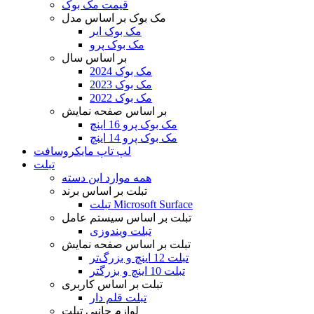
قیمت مک بوک
مک بوک بر اساس مدل
مک بوک ایر
مک بوک پرو
بر اساس سال
مک بوک 2024
مک بوک 2023
مک بوک 2022
بر اساس صفحه نمایش
مک بوک پرو 16 اینچ
مک بوک پرو 14 اینچ
لپ تاپ مایکروسافت
تبلت
همه موارد این دسته
تبلت بر اساس برند
تبلت Microsoft Surface
تبلت بر اساس سیستم عامل
تبلت ویندوزی
تبلت بر اساس صفحه نمایش
تبلت 12 اینچ و بزرگ‌تر
تبلت 10 اینچ و بزرگتر
تبلت بر اساس کاربری
تبلت قلم دار
لوازم جانبی تبلت