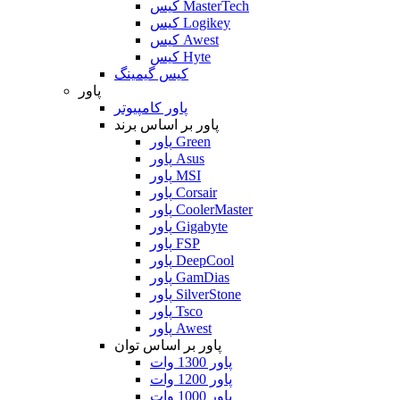
کیس MasterTech
کیس Logikey
کیس Awest
کیس Hyte
کیس گیمینگ
پاور
پاور کامپیوتر
پاور بر اساس برند
پاور Green
پاور Asus
پاور MSI
پاور Corsair
پاور CoolerMaster
پاور Gigabyte
پاور FSP
پاور DeepCool
پاور GamDias
پاور SilverStone
پاور Tsco
پاور Awest
پاور بر اساس توان
پاور 1300 وات
پاور 1200 وات
پاور 1000 وات