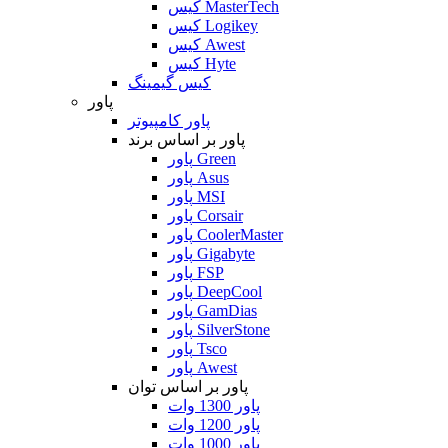
کیس MasterTech
کیس Logikey
کیس Awest
کیس Hyte
کیس گیمینگ
پاور
پاور کامپیوتر
پاور بر اساس برند
پاور Green
پاور Asus
پاور MSI
پاور Corsair
پاور CoolerMaster
پاور Gigabyte
پاور FSP
پاور DeepCool
پاور GamDias
پاور SilverStone
پاور Tsco
پاور Awest
پاور بر اساس توان
پاور 1300 وات
پاور 1200 وات
پاور 1000 وات