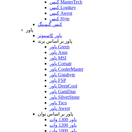
کیس MasterTech
کیس Logikey
کیس Awest
کیس Hyte
کیس گیمینگ
پاور
پاور کامپیوتر
پاور بر اساس برند
پاور Green
پاور Asus
پاور MSI
پاور Corsair
پاور CoolerMaster
پاور Gigabyte
پاور FSP
پاور DeepCool
پاور GamDias
پاور SilverStone
پاور Tsco
پاور Awest
پاور بر اساس توان
پاور 1300 وات
پاور 1200 وات
پاور 1000 وات