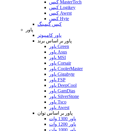
کیس MasterTech
کیس Logikey
کیس Awest
کیس Hyte
کیس گیمینگ
پاور
پاور کامپیوتر
پاور بر اساس برند
پاور Green
پاور Asus
پاور MSI
پاور Corsair
پاور CoolerMaster
پاور Gigabyte
پاور FSP
پاور DeepCool
پاور GamDias
پاور SilverStone
پاور Tsco
پاور Awest
پاور بر اساس توان
پاور 1300 وات
پاور 1200 وات
پاور 1000 وات