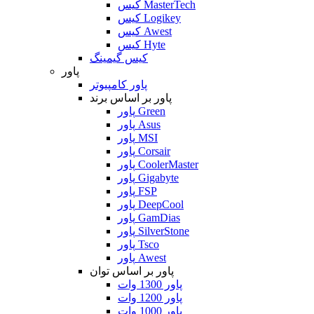
کیس MasterTech
کیس Logikey
کیس Awest
کیس Hyte
کیس گیمینگ
پاور
پاور کامپیوتر
پاور بر اساس برند
پاور Green
پاور Asus
پاور MSI
پاور Corsair
پاور CoolerMaster
پاور Gigabyte
پاور FSP
پاور DeepCool
پاور GamDias
پاور SilverStone
پاور Tsco
پاور Awest
پاور بر اساس توان
پاور 1300 وات
پاور 1200 وات
پاور 1000 وات